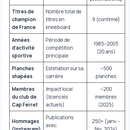
Titres de
Nombre total de
champion
titres en
9 (confirmé)
de France
kneeboard
Années
Période de
1985–2005
d’activité
compétition
(20 ans)
sportive
principale
Planches
Estimation sur sa
~500
shapées
carrière
planches
Membres
Impact local
~200
du club de
(licenciés
membres
Cap Ferret
actuels)
(2025)
Publications
Hommages
250+ (janv.–
avec
(Instagram)
fév. 2024)