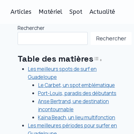
Articles
Matériel
Spot
Actualité
Rechercher
Rechercher
Table des matières
Toggle Ta
Les meilleurs spots de surf en
Guadeloupe
Le Carbet, un spot emblématique
Port-Louis, paradis des débutants
Anse Bertrand, une destination
incontournable
Kaïna Beach, un lieu multifonction
Les meilleures périodes pour surfer en
Guadeloupe